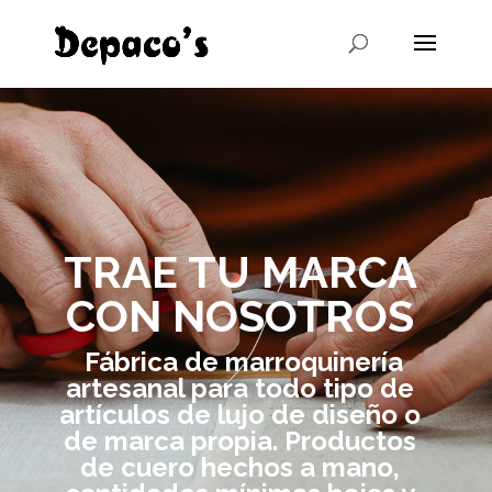
TRAE TU MARCA
CON NOSOTROS
Fábrica de marroquinería
artesanal para todo tipo de
artículos de lujo de diseño o
de marca propia. Productos
de cuero hechos a mano,